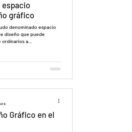
 espacio
ño gráfico
enudo denominado espacio
 de diseño que puede
ordinarios a...
tura
ño Gráfico en el