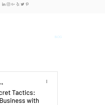
MIS BUENOS DISEÑADORES, LLC
(862) 244-4269
-
(973) 979-3694
CER AL EQUIPO
CONTACTO
BLOG
ura
cret Tactics:
 Business with