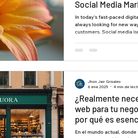
Social Media Mar
Us for the Insid
In today's fast-paced digit
always looking for new way
customers. Social media isn’
Jhon Jair Grisales
6 ene 2025
4 min de lect
¿Realmente neces
web para tu neg
por qué es esenc
número de teléf
En el mundo actual, donde l