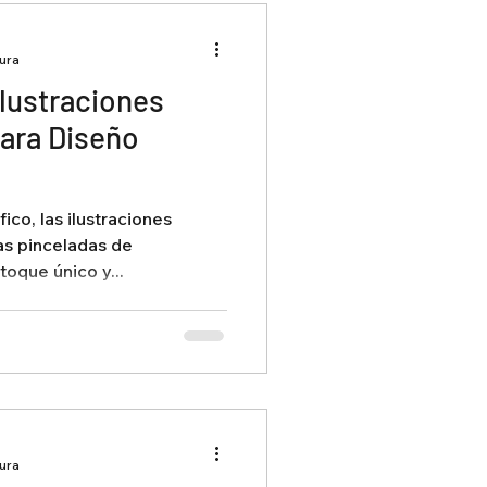
tura
Ilustraciones
ara Diseño
ico, las ilustraciones
as pinceladas de
toque único y...
tura