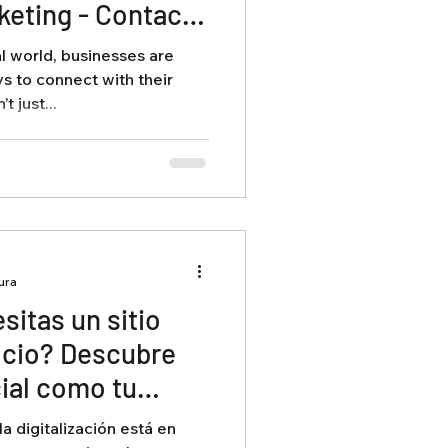
keting - Contact
e Scoop
al world, businesses are
s to connect with their
t just...
ura
itas un sitio
ocio? Descubre
ial como tu
ono.
a digitalización está en