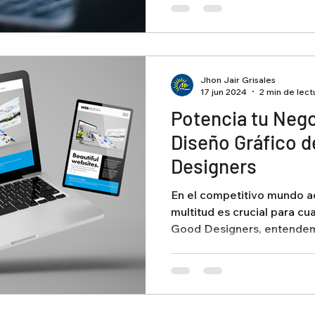
Jhon Jair Grisales
17 jun 2024
2 min de lect
Potencia tu Nego
Diseño Gráfico 
Designers
En el competitivo mundo ac
multitud es crucial para cu
Good Designers, entendemo