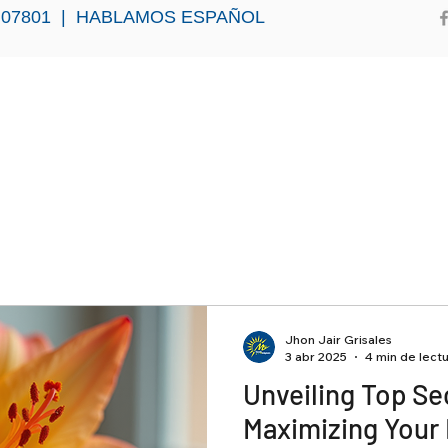
, NJ 07801 | HABLAMOS ESPAÑOL
HOGAR
SERVICIOS
CONO
Jhon Jair Grisales
3 abr 2025
4 min de lect
Unveiling Top Se
Maximizing Your