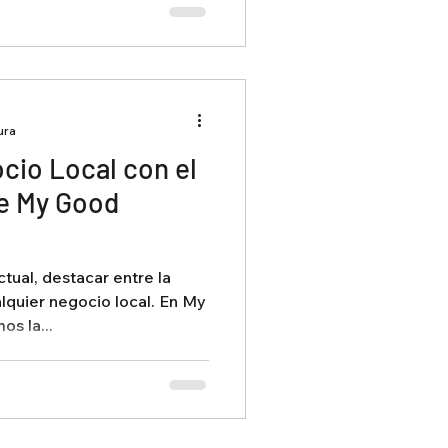
ura
cio Local con el
de My Good
tual, destacar entre la
alquier negocio local. En My
s la...